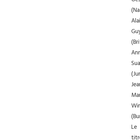
(Na
Ala
Gu
(Br
An
Sua
(Jun
Jea
Mar
Win
(Bu
Le
tit