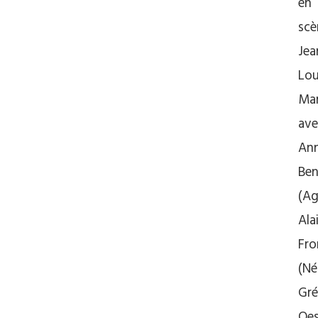
en
scè
Jea
Lou
Mar
ave
An
Ben
(Ag
Ala
Fr
(Né
Gré
Oe