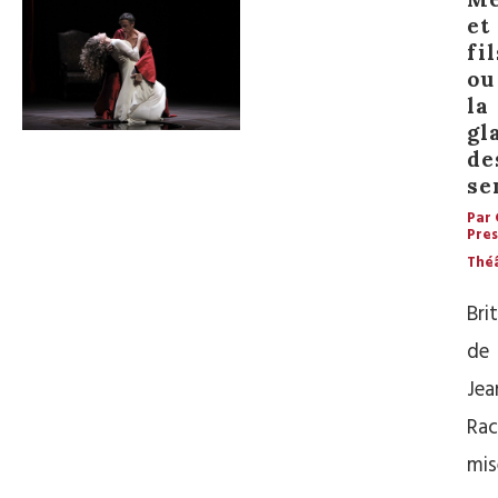
et
fil
ou
la
gl
de
se
Par 
Pres
Thé
Bri
de
Jea
Rac
mis