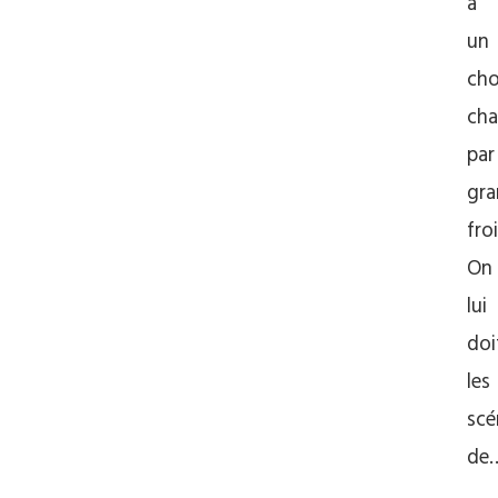
à
un
cho
ch
par
gr
fro
On
lui
doi
les
scé
de