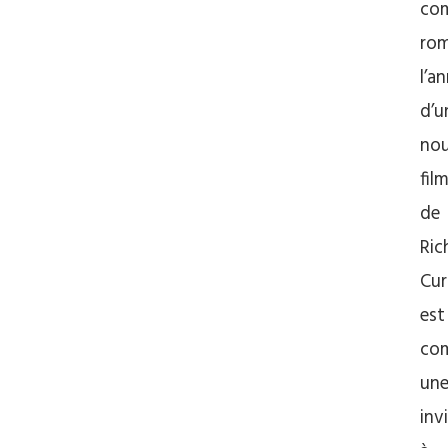
co
rom
l’a
d’u
no
fil
de
Ric
Cur
est
co
un
inv