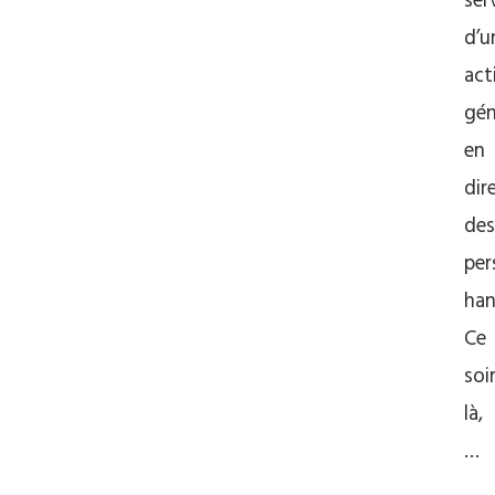
ser
d’u
act
gén
en
dir
des
per
han
Ce
soir
là,
…