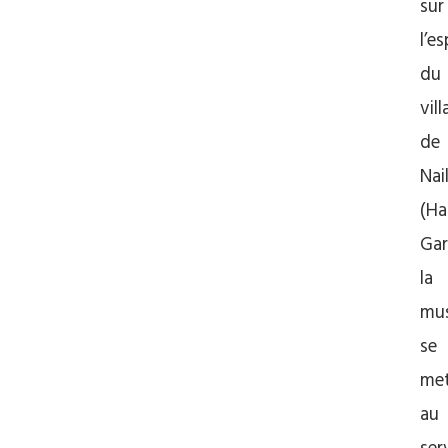
sur
l’e
du
vil
de
Nai
(Ha
Gar
la
mu
se
me
au