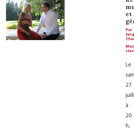
mu
et
gé
Par
Ser
Cha
Mus
clas
Le
sam
27
juil
à
20
h,