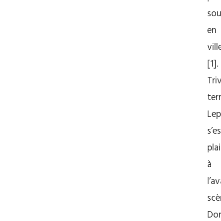
sou
en
vill
[1].
Triv
ter
Lep
s’e
pla
à
l’a
scè
Do