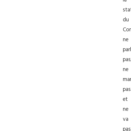
la
sta
du
Co
ne
par
pas
ne
ma
pas
et
ne
va
pas