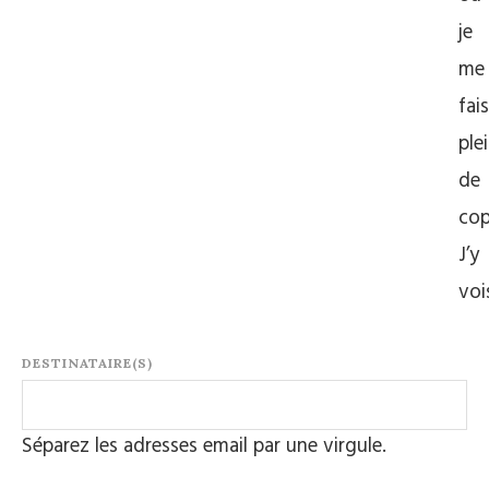
je
me
fais
ple
de
cop
J’y
vo
DESTINATAIRE(S)
Séparez les adresses email par une virgule.