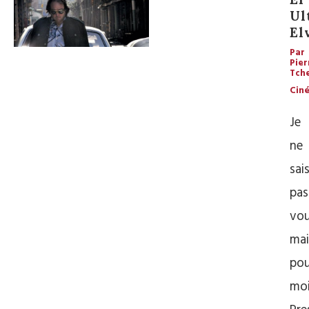
Ul
El
Par
Pier
Tch
Cin
Je
ne
sai
pas
vo
mai
pou
moi