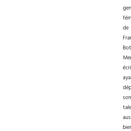
gen
fém
de
Fra
Bot
Mer
écr
aya
dép
so
tal
aus
bi