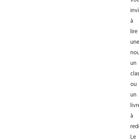
vo
inv
à
lire
un
nou
un
cla
ou
un
livr
à
red
Le