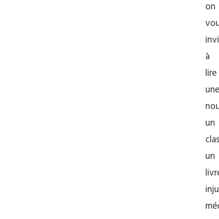
on
vo
inv
à
lire
un
nou
un
cla
un
livr
inj
mé