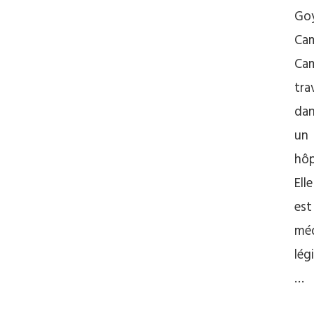
Goy
Cam
Ca
trav
da
un
hôp
Elle
est
mé
lég
…