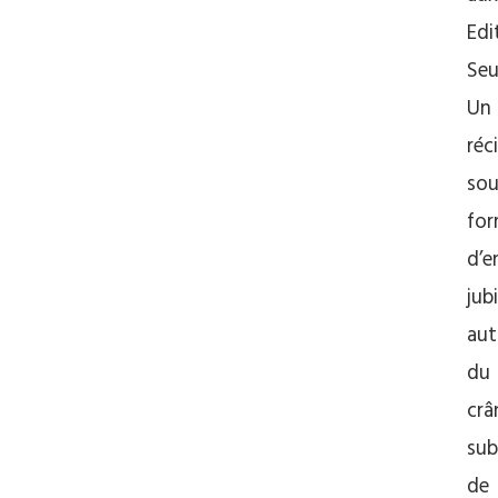
Edi
Seui
Un
réc
sou
fo
d’e
jub
aut
du
crâ
sub
de