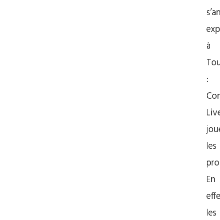
s’a
exp
à
Tou
:
Co
Liv
jou
les
pro
En
effe
les