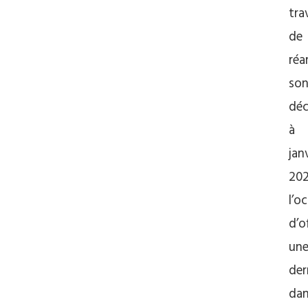
tra
de
ré
son
déc
à
jan
202
l’o
d’of
un
der
da