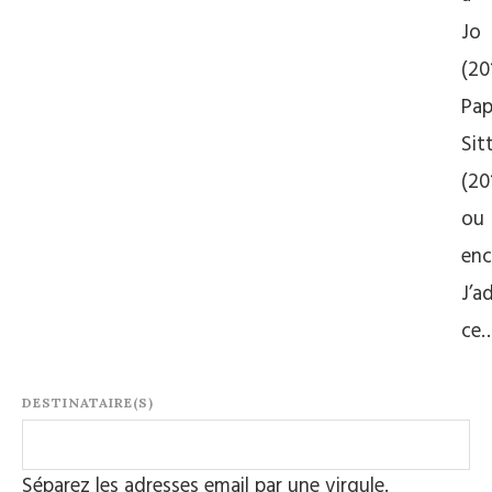
Jo
(20
Pap
Sit
(20
ou
enc
J’a
ce
DESTINATAIRE(S)
Séparez les adresses email par une virgule.