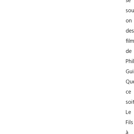
se
sou
on
des
fil
de
Phi
Gui
Qu
ce
soi
Le
Fils
à