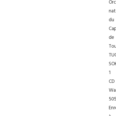
Orc
nat
du
Cap
de
Tou
TU
SO
1
CD
War
50
Enr