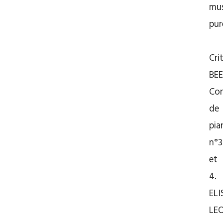
mu
pur
Cri
BE
Co
de
pia
n°3
et
4.
EL
LE