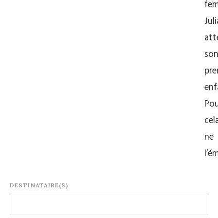
fe
Juli
att
so
pre
enf
Pou
cel
ne
l’é
DESTINATAIRE(S)