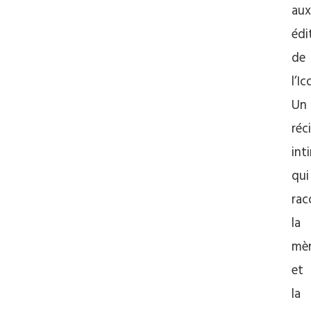
aux
édi
de
l’I
Un
réc
int
qui
rac
la
mè
et
la