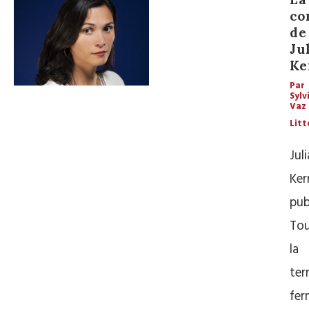
co
de
Ju
Ke
Par
Sylv
Vaz
Litt
Juli
Ker
pub
Tou
la
ter
fer