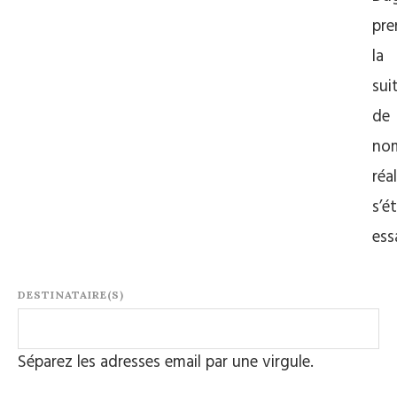
pre
la
sui
de
no
réa
s’é
ess
DESTINATAIRE(S)
Séparez les adresses email par une virgule.