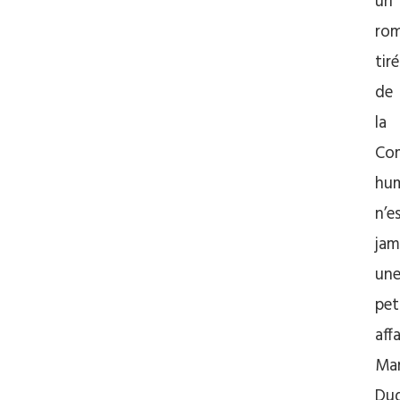
un
ro
tiré
de
la
Co
hu
n’e
jam
un
pet
affa
Ma
Dug