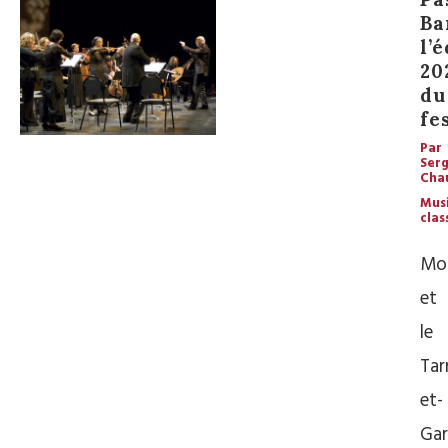
Ba
l’
20
du
fe
Par
Ser
Cha
Mus
clas
Mo
et
le
Tar
et-
Ga