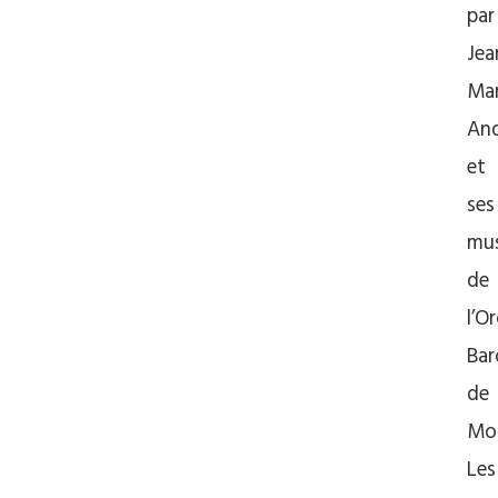
par
Jea
Ma
And
et
ses
mus
de
l’O
Ba
de
Mo
Les