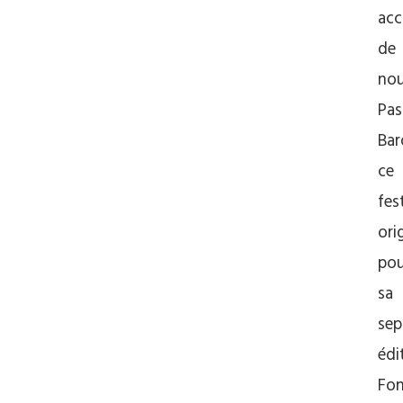
acc
de
no
Pas
Bar
ce
fes
ori
pou
sa
sep
édi
Fo