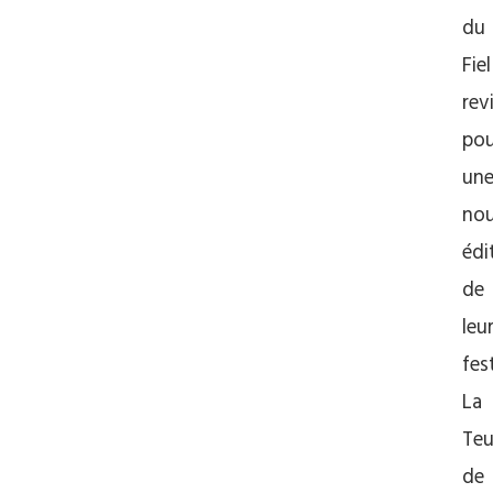
du
Fiel
rev
pou
un
nou
édi
de
leu
fes
La
Teu
de