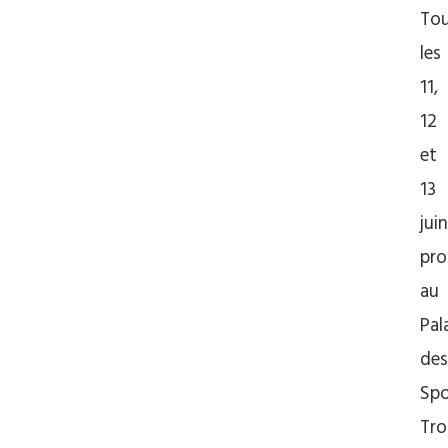
Tou
les
11,
12
et
13
juin
pro
au
Pal
des
Spo
Tro