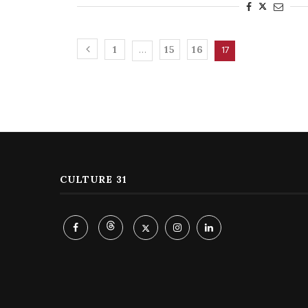
…
17
1
15
16
CULTURE 31