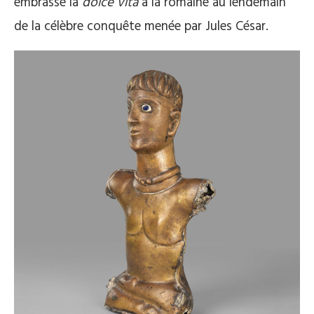
embrassé la
dolce vita
à la romaine au lendemain
de la célèbre conquête menée par Jules César.