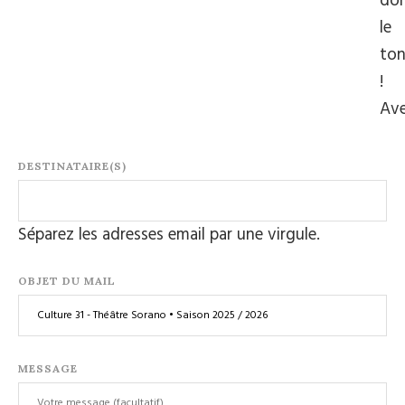
do
le
to
!
Av
DESTINATAIRE(S)
Séparez les adresses email par une virgule.
OBJET DU MAIL
MESSAGE