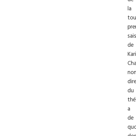
la
tou
pre
sai
de
Kar
Cha
no
dir
du
thé
a
de
quo