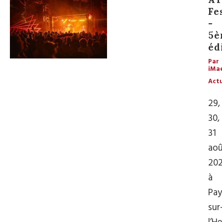
Fe
-
5è
éd
Par
iMa
Actu
29,
30,
31
ao
20
à
Pay
sur