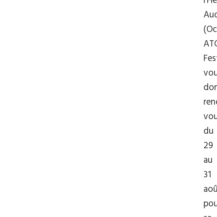
l’He
Au
(Oc
AT
Fes
vo
do
ren
vo
du
29
au
31
ao
pou