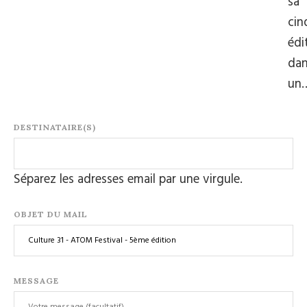
sa
cin
édi
da
un
DESTINATAIRE(S)
Séparez les adresses email par une virgule.
OBJET DU MAIL
MESSAGE