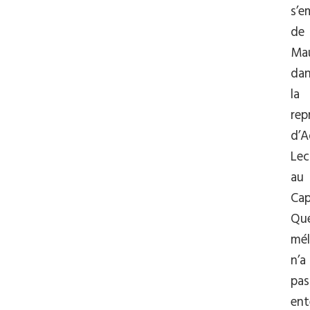
s’e
de
Mau
da
la
rep
d’A
Lec
au
Cap
Que
mé
n’a
pas
en