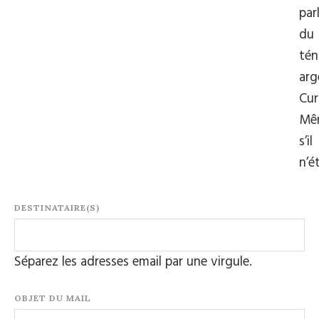
par
du
tén
arg
Cur
Mê
s’il
n’é
DESTINATAIRE(S)
Séparez les adresses email par une virgule.
OBJET DU MAIL