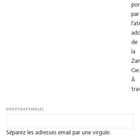
por
par
l’at
ado
de
la
Zan
Cie.
À
tra
DESTINATAIRE(S)
Séparez les adresses email par une virgule.