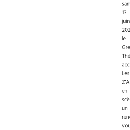
sam
13
juin
202
le
Gre
Thé
acc
Les
Z’A
en
scè
un
ren
vo