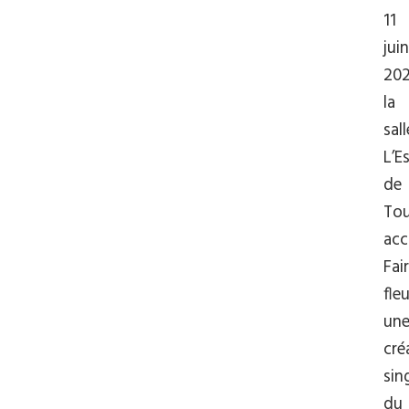
11
juin
202
la
sall
L’E
de
Tou
acc
Fai
fleu
un
cré
sin
du