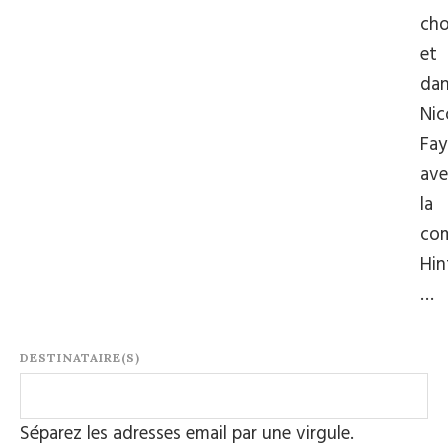
cho
et
dan
Nic
Fay
ave
la
co
Hin
…
DESTINATAIRE(S)
Séparez les adresses email par une virgule.