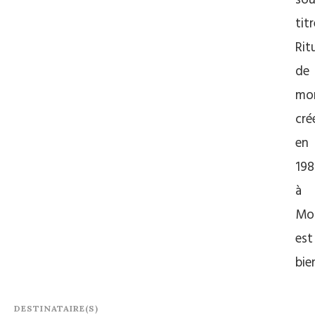
sou
titr
Rit
de
mor
cré
en
198
à
Mon
est
bi
DESTINATAIRE(S)