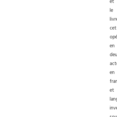
et
le
livr
cet
opé
en
de
act
en
fra
et
lan
inv