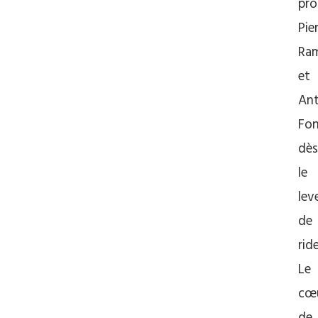
pro
Pie
Ra
et
Ant
Fon
dès
le
lev
de
rid
Le
cœ