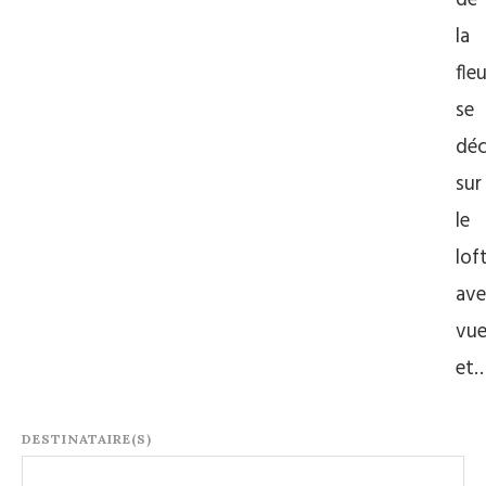
de
la
fleu
se
déc
sur
le
lof
ave
vu
et
DESTINATAIRE(S)