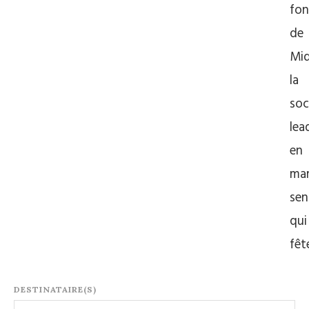
fon
de
Mid
la
soc
lea
en
mar
sen
qui
fê
DESTINATAIRE(S)