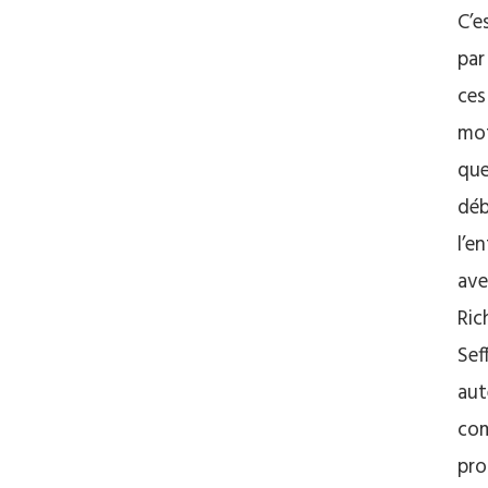
C’e
par
ces
mo
qu
dé
l’e
ave
Ric
Seff
aut
com
pro