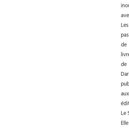
ino
ave
Les
pas
de
livr
de
Dar
pub
aux
édi
Le 
Elle