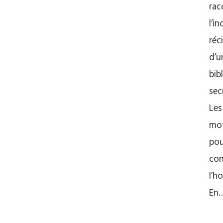
rac
l’i
réc
d’u
bib
sec
Les
mo
pou
con
l’h
En