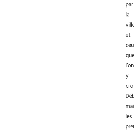
par
la
vill
et
ceu
qu
l’on
y
cro
Dé
mai
les
pre