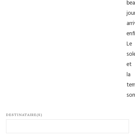
be
jou
arr
enf
Le
sole
et
la
tem
so
DESTINATAIRE(S)