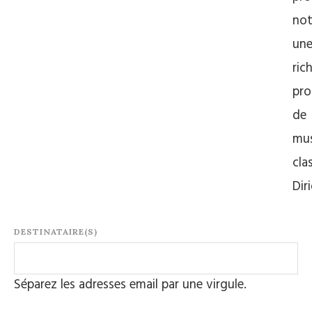
no
un
ric
pr
de
mu
cla
Dir
DESTINATAIRE(S)
Séparez les adresses email par une virgule.