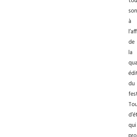
tou
son
à
l’af
de
la
qua
édi
du
fes
Tou
d’é
qui
pro