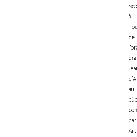
ret
à
Tou
de
l’o
dra
Jea
d’A
au
bûc
co
par
Art