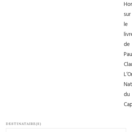
Ho
sur
le
livr
de
Pau
Cla
L’O
Nat
du
Cap
DESTINATAIRE(S)