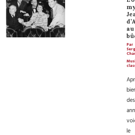
my
Je
d’
au
bû
Par
Ser
Cha
Mus
clas
Apr
bie
des
ann
voi
le