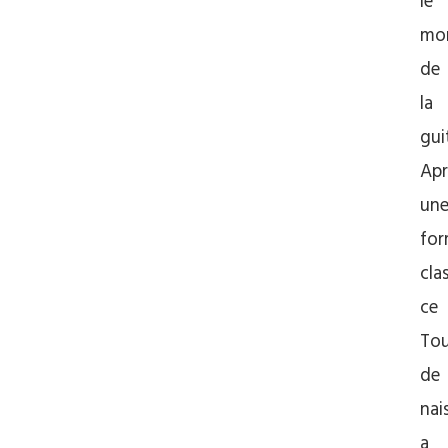
le
mo
de
la
gui
Apr
un
for
cla
ce
Tou
de
nai
a