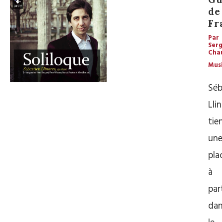
de
Fr
Par
Ser
Cha
Mus
Séb
Lli
tie
un
pla
à
par
da