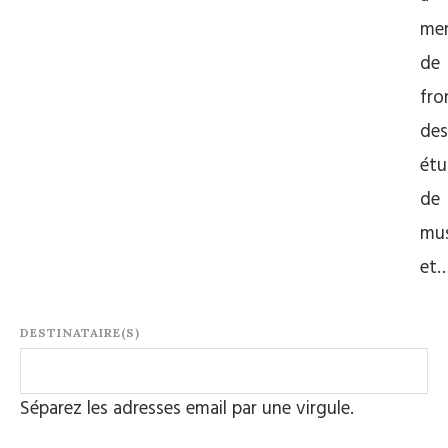
me
de
fro
des
étu
de
mus
et
DESTINATAIRE(S)
Séparez les adresses email par une virgule.