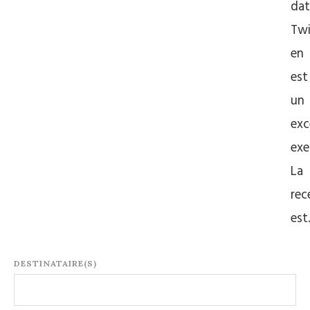
dat
Twi
en
est
un
exc
exe
La
rec
es
DESTINATAIRE(S)