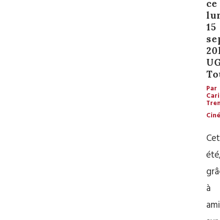
ce
lu
15
se
20
U
To
Par
Car
Tre
Cin
Cet
été
grâ
à
ami