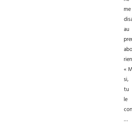
me
disa
au
pre
abo
rien
« M
si,
tu
le
con
…