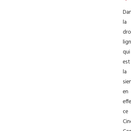
Da
la
dro
lig
qui
est
la
sie
en
effe
ce
Cin