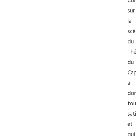
Co
sur
la
scè
du
Thé
du
Cap
a
do
tou
sat
et
qui