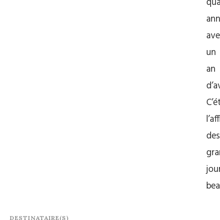
qua
ann
ave
un
an
d’a
C’é
l’af
des
gra
jou
be
DESTINATAIRE(S)