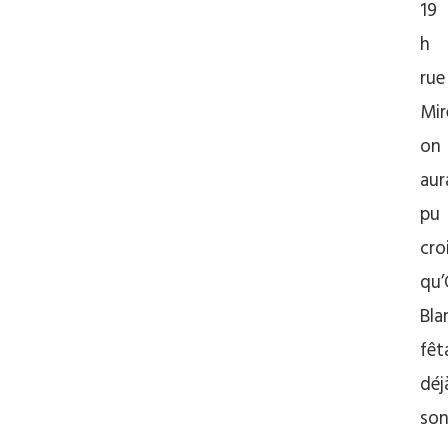
19
h
rue
Mir
on
aur
pu
cro
qu
Bla
fêt
déj
so