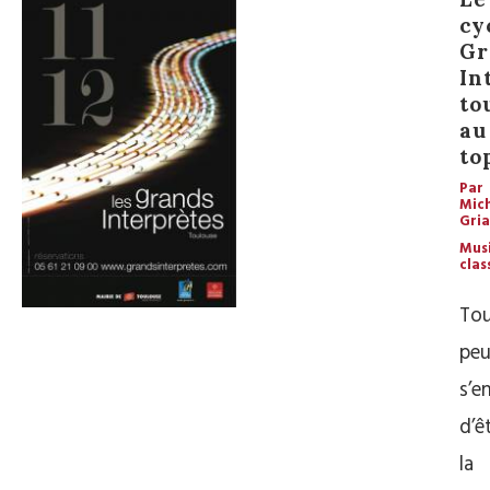
cy
Gr
In
to
au
to
Par
Mic
Gria
Mus
clas
Tou
peu
s’e
d’ê
la