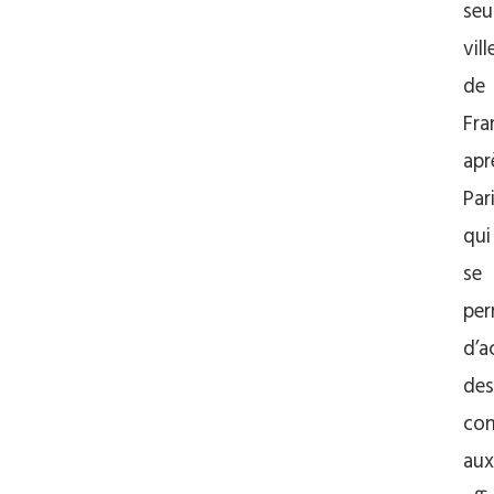
seu
vill
de
Fra
apr
Par
qui
se
pe
d’ac
des
con
aux