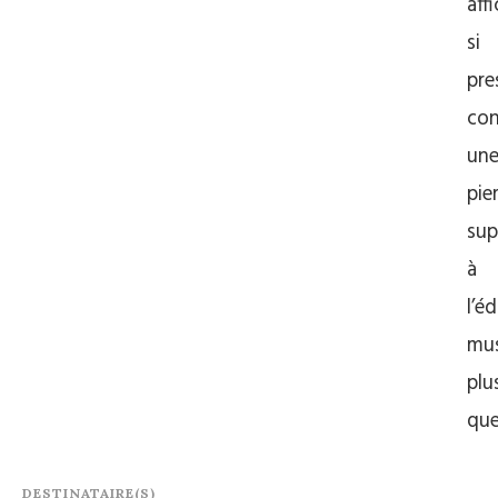
aff
si
pre
con
un
pie
sup
à
l’éd
mus
plu
qu
DESTINATAIRE(S)