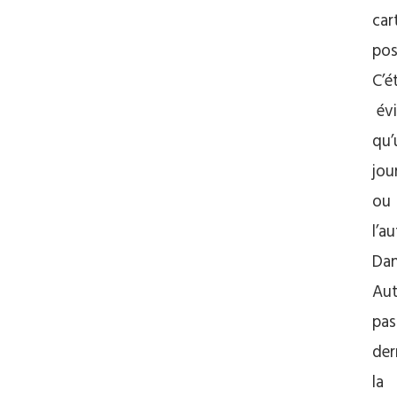
car
pos
C’é
év
qu’
jou
ou
l’au
Dan
Aut
pas
der
la