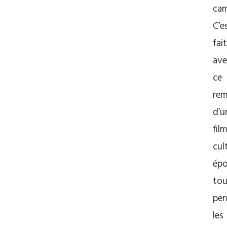
cam
C’e
fait
ave
ce
re
d’u
fil
cul
ép
tou
pe
les