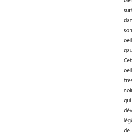
bie
sur
da
so
oeil
gau
Cet
oeil
trè
noir
qui
dév
lég
de