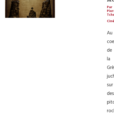
Par
Pier
Tch
Cin
Au
coe
de
la
Grè
juc
sur
des
pit
roc