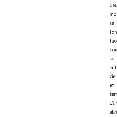
de
mon
se
fon
fac
co
sus
ent
ciel
et
terr
L’u
abr