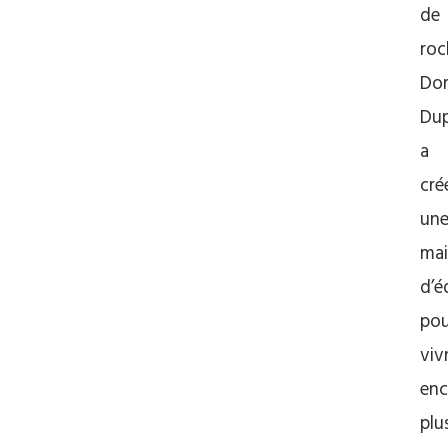
de
roc
Do
Dup
a
cré
un
ma
d’é
pou
viv
enc
plu