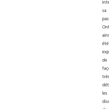
int
sa
pas
On
ains
été
exp
de
faç
trè
dét
les
dis