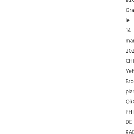
aux
Gra
le
14
ma
202
CH
Yef
Bro
pia
OR
PH
DE
RA