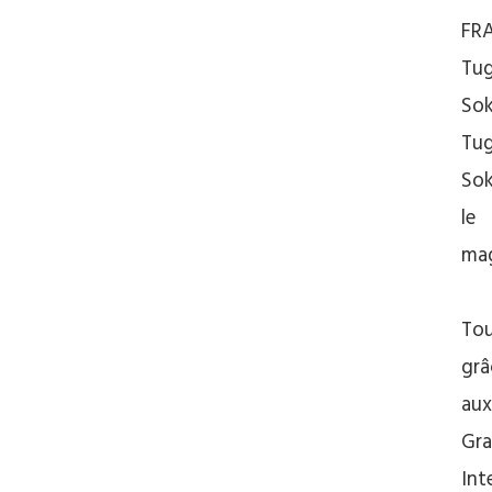
FR
Tu
Sok
Tu
Sok
le
mag
Tou
grâ
aux
Gr
Int