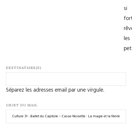
si
for
rêv
les
pet
DESTINATAIRE(S)
Séparez les adresses email par une virgule.
OBJET DU MAIL