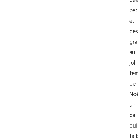
des
pet
et
des
gra
au
joli
te
de
Noë
un
bal
qui
fait