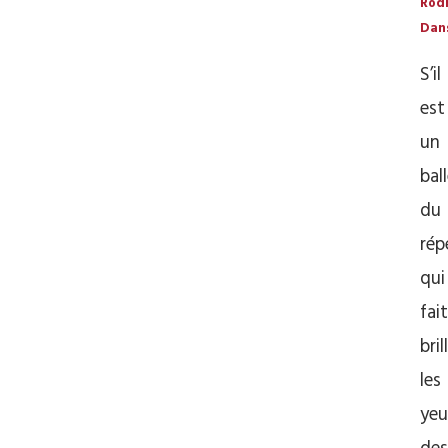
Rod
Dan
S’il
est
un
bal
du
rép
qui
fait
bril
les
yeu