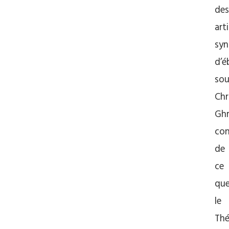
des
art
sy
d’é
sou
Chr
Ghr
con
de
ce
qu
le
Thé