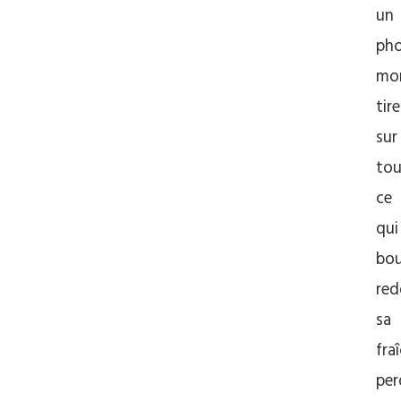
un
ph
mo
tire
sur
tou
ce
qui
bou
red
sa
fra
per