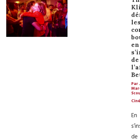
Kl
dé
le
co
bo
en
s’
de
l’
Be
Par 
Mar
Sco
Cin
En
s’i
de