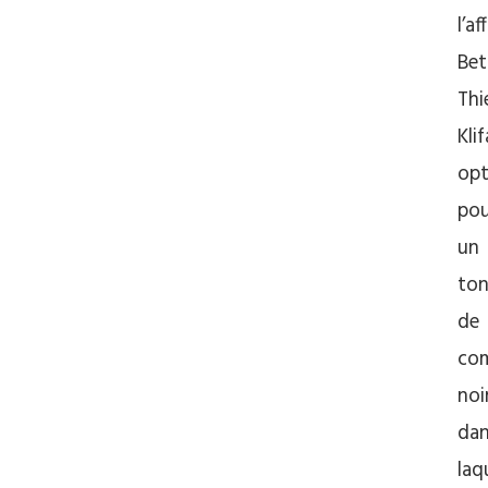
l’af
Bet
Thi
Klif
op
pou
un
to
de
co
noi
da
laq