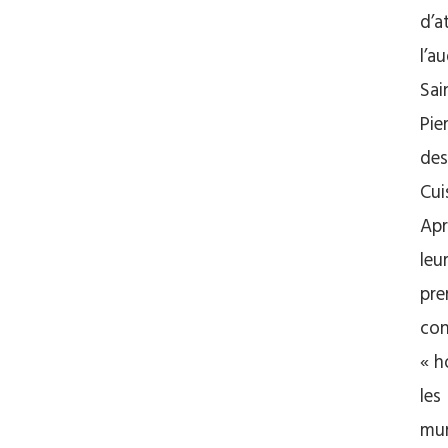
d’a
l’a
Sai
Pie
des
Cui
Apr
leu
pre
con
« h
les
mur