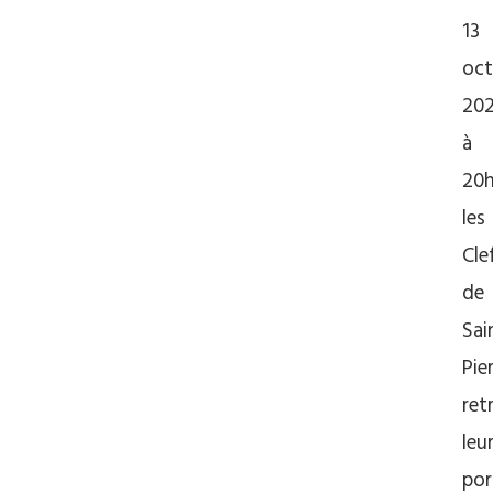
13
oct
20
à
20
les
Cle
de
Sai
Pie
ret
leu
por