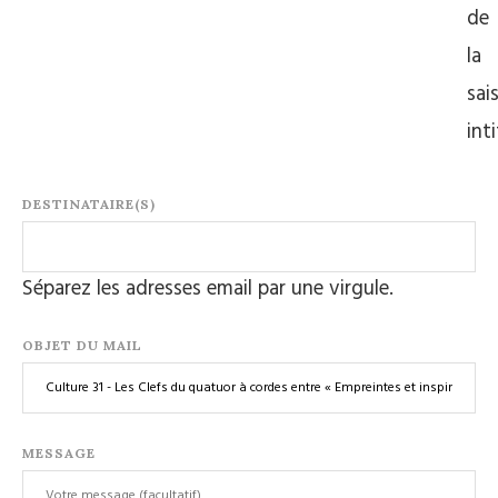
de
la
sai
int
DESTINATAIRE(S)
Séparez les adresses email par une virgule.
OBJET DU MAIL
MESSAGE