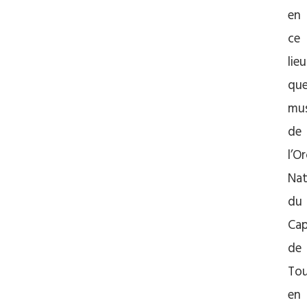
en
ce
lieu
que
mus
de
l’O
Nat
du
Cap
de
Tou
en