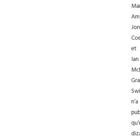
Mar
Ami
Jon
Co
et
Ian
Mc
Gr
Swi
n’a
pub
qu’
diz