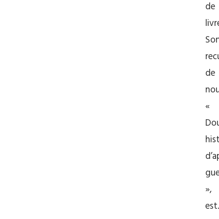
de
livr
So
rec
de
nou
«
Do
his
d’a
gue
»,
es