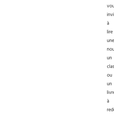
vo
inv
à
lire
un
nou
un
cla
ou
un
livr
à
red