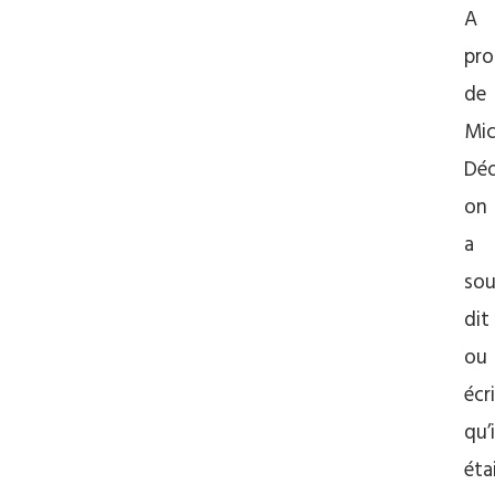
A
pro
de
Mic
Déo
on
a
so
dit
ou
écr
qu’i
éta