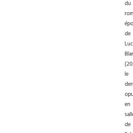
du
ro
ép
de
Luc
Bla
(20
le
der
op
en
sall
de