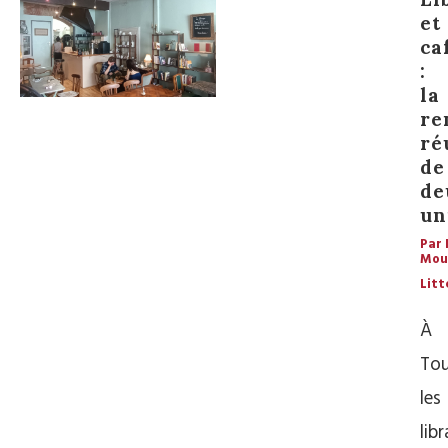
et
ca
:
la
re
ré
de
de
un
Par 
Mou
Litt
À
Tou
les
libr