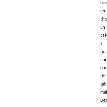
boi
un
thé
un
caf
à
gri
un
par
de
gât
ma
De