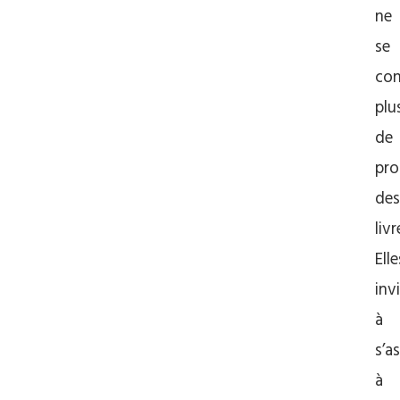
ne
se
con
plu
de
pro
des
livr
Elle
inv
à
s’as
à