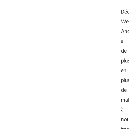
Dé
We
An
a
de
plu
en
plu
de
mal
à
no